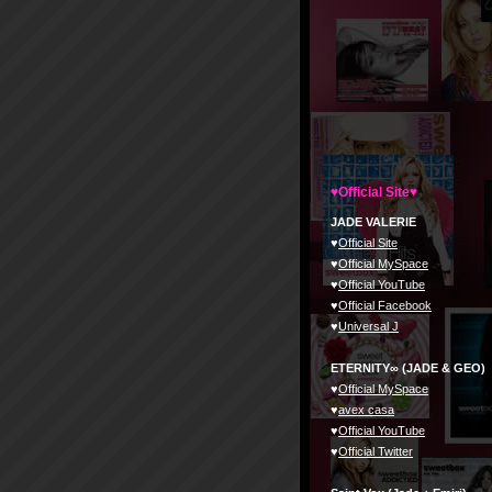
♥Official Site♥
JADE VALERIE
♥
Official Site
♥
Official MySpace
♥
Official YouTube
♥
Official Facebook
♥
Universal J
ETERNITY∞ (JADE & GEO)
♥
Official MySpace
♥
avex casa
♥
Official YouTube
♥
Official Twitter