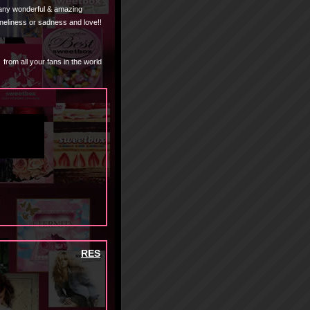
many wonderful & amazing
oneliness or sadness and love!!
from all your fans in the world
RES