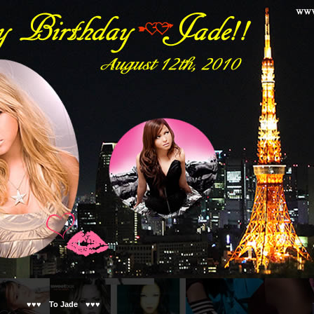
♥♥♥ To Jade ♥♥♥