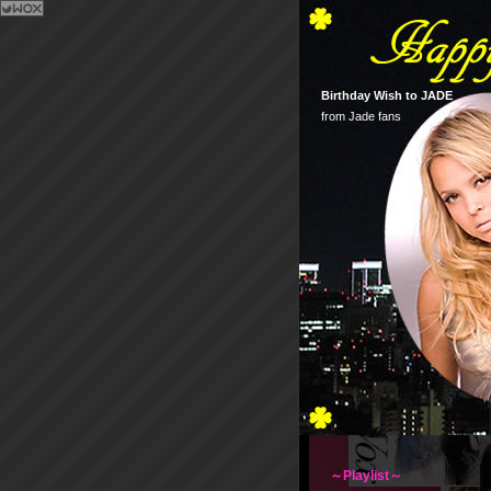
Birthday Wish to JADE
from Jade fans
～Playlist～