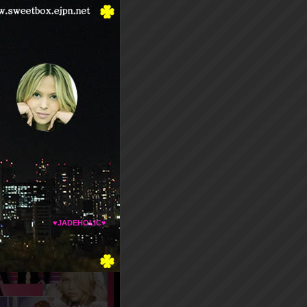
♥JADEHOLIC♥