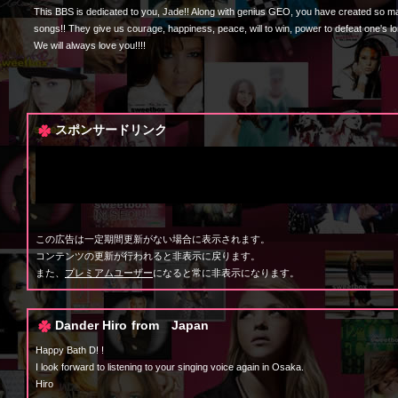
This BBS is dedicated to you, Jade!! Along with genius GEO, you have created so 
songs!! They give us courage, happiness, peace, will to win, power to defeat one's l
We will always love you!!!!
スポンサードリンク
この広告は一定期間更新がない場合に表示されます。
コンテンツの更新が行われると非表示に戻ります。
また、
プレミアムユーザー
になると常に非表示になります。
Dander Hiro
from Japan
Happy Bath D! !
I look forward to listening to your singing voice again in Osaka.
Hiro